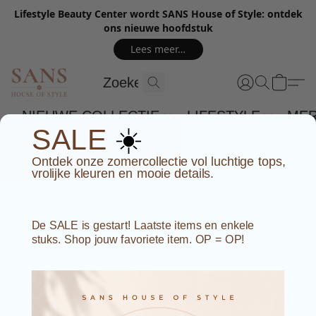
Lifestyle Beauty Center wordt SANS House of Style: ontdek
ons nieuwe hoofdstuk
Lees meer…
NIEUWE COLLECTIE
LIFESTYLE
ME
☀️
SALE
Ontdek onze zomercollectie vol luchtige tops,
vrolijke kleuren en mooie details.
De SALE is gestart! Laatste items en enkele
stuks. Shop jouw favoriete item. OP = OP!