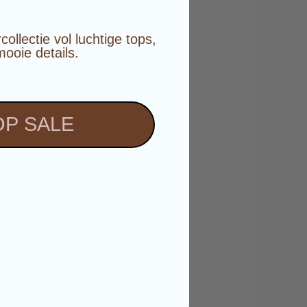
️
llectie vol luchtige tops,
mooie details.
P SALE