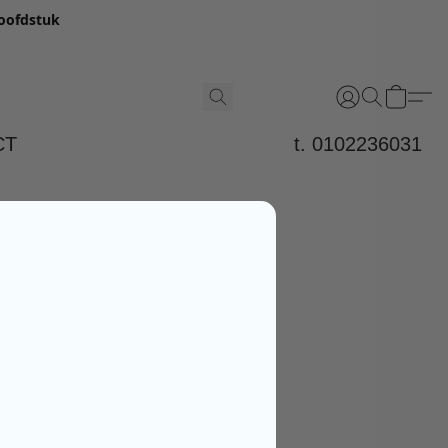
hoofdstuk
CT
t. 0102236031