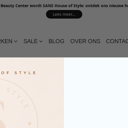
e Beauty Center wordt SANS House of Style: ontdek ons nieuwe 
Lees meer…
RKEN
SALE
BLOG
OVER ONS
CONTA