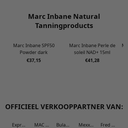
Marc Inbane Natural
Tanningproducts
Marc Inbane SPF50
Marc Inbane Perle de
Ma
Powder dark
soleil NAD+ 15ml
€37,15
€41,28
OFFICIEEL VERKOOPPARTNER VAN:
Expresso fashion
MAC Jeans
Bulaggi the Bag
Mexx Official
Fred de la Bretoniere