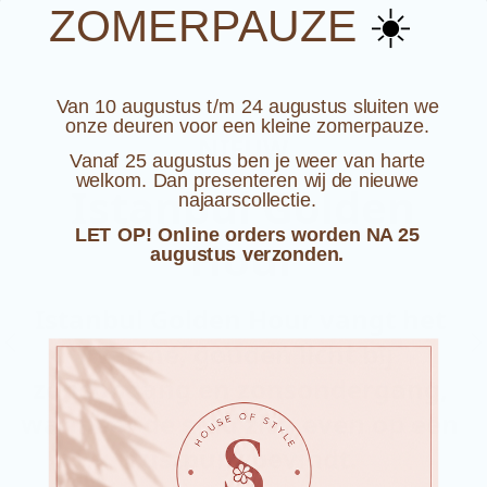
☀️
ZOMERPAUZE
Van 10 augustus t/m 24 augustus sluiten we
onze deuren voor een kleine zomerpauze.
NIEUW
Vanaf 25 augustus ben je weer van harte
welkom. Dan presenteren wij de nieuwe
Istanbul Golden
najaarscollectie.
LET OP! Online orders worden NA 25
Hour
augustus verzonden.
Istanbul Golden Hour vangt het 
warme, gouden licht bij 
zonsopgang en zonsondergang, 
wanneer de stad zich even op een 
rustpunt bevindt.