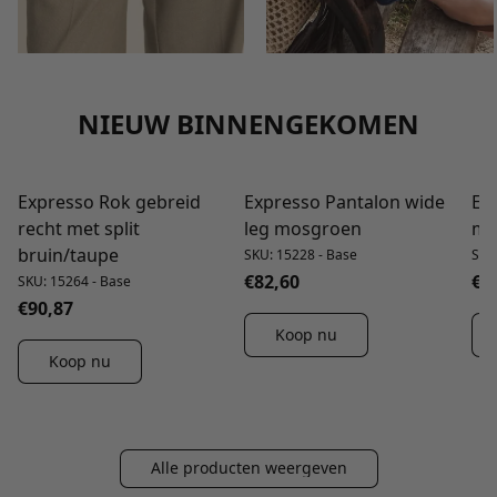
NIEUW BINNENGEKOMEN
Expresso Rok gebreid
Expresso Pantalon wide
Ex
NIEUW
NIEUW
recht met split
leg mosgroen
mo
bruin/taupe
SKU: 15228 - Base
SKU
€82,60
€1
SKU: 15264 - Base
€90,87
Koop nu
Koop nu
Alle producten weergeven