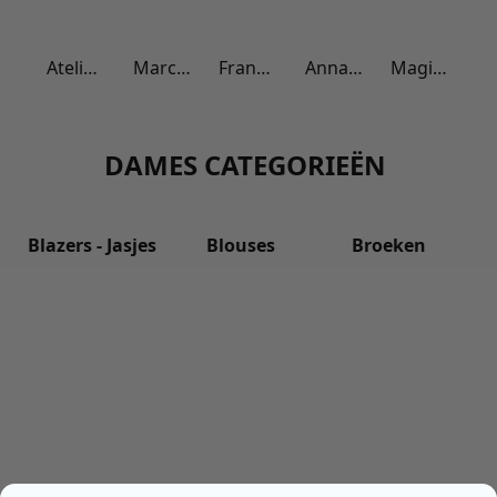
Atelier Rebul
Marc Inbane
Frank & Lucie
Anna Blue
Magic Bodyfashion
DAMES CATEGORIEËN
Blazers - Jasjes
Blouses
Broeken