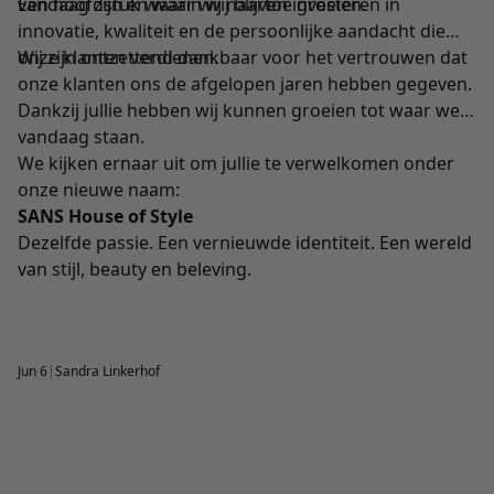
vandaag zijn én waar wij naartoe groeien.
Een hoofdstuk waarin wij blijven investeren in
innovatie, kwaliteit en de persoonlijke aandacht die
onze klanten verdienen.
Wij zijn ontzettend dankbaar voor het vertrouwen dat
onze klanten ons de afgelopen jaren hebben gegeven.
Dankzij jullie hebben wij kunnen groeien tot waar we
vandaag staan.
We kijken ernaar uit om jullie te verwelkomen onder
onze nieuwe naam:
SANS House of Style
Dezelfde passie. Een vernieuwde identiteit. Een wereld
van stijl, beauty en beleving.
Jun 6
|
Sandra Linkerhof