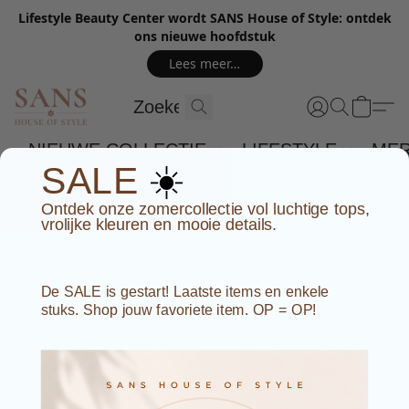
Lifestyle Beauty Center wordt SANS House of Style: ontdek
ons nieuwe hoofdstuk
Lees meer…
NIEUWE COLLECTIE
LIFESTYLE
ME
☀️
SALE
Ontdek onze zomercollectie vol luchtige tops,
vrolijke kleuren en mooie details.
De SALE is gestart! Laatste items en enkele
stuks. Shop jouw favoriete item. OP = OP!