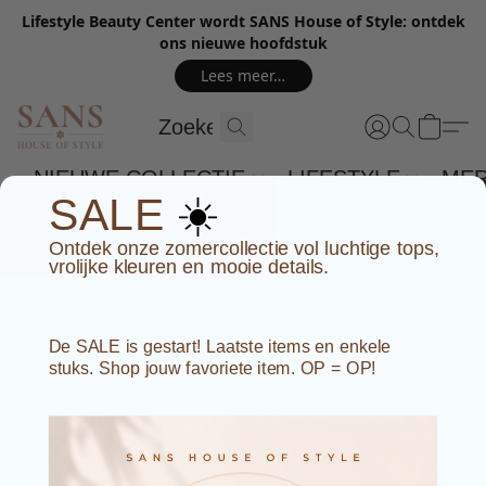
Lifestyle Beauty Center wordt SANS House of Style: ontdek
ons nieuwe hoofdstuk
Lees meer…
NIEUWE COLLECTIE
LIFESTYLE
ME
☀️
SALE
Ontdek onze zomercollectie vol luchtige tops,
vrolijke kleuren en mooie details.
De SALE is gestart! Laatste items en enkele
stuks. Shop jouw favoriete item. OP = OP!