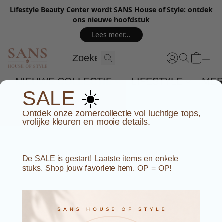
Lifestyle Beauty Center wordt SANS House of Style: ontdek
ons nieuwe hoofdstuk
Lees meer…
NIEUWE COLLECTIE
LIFESTYLE
ME
☀️
SALE
Ontdek onze zomercollectie vol luchtige tops,
vrolijke kleuren en mooie details.
De SALE is gestart! Laatste items en enkele
stuks. Shop jouw favoriete item. OP = OP!