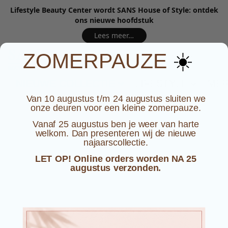
Lifestyle Beauty Center wordt SANS House of Style: ontdek
ons nieuwe hoofdstuk
Lees meer…
☀️
ZOMERPAUZE
NIEUWE COLLECTIE
LIFESTYLE
ME
Van 10 augustus t/m 24 augustus sluiten we
onze deuren voor een kleine zomerpauze.
Vanaf 25 augustus ben je weer van harte
welkom. Dan presenteren wij de nieuwe
najaarscollectie.
LET OP! Online orders worden NA 25
augustus verzonden.