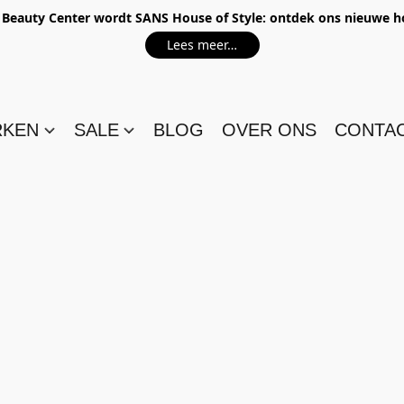
e Beauty Center wordt SANS House of Style: ontdek ons nieuwe 
Lees meer…
RKEN
SALE
BLOG
OVER ONS
CONTA