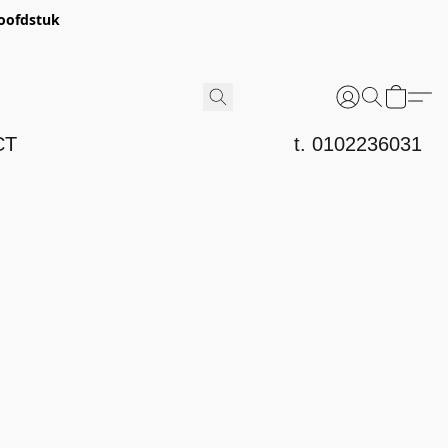
hoofdstuk
CT
t. 0102236031