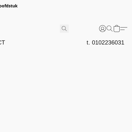
hoofdstuk
CT
t. 0102236031