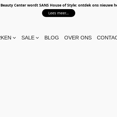
e Beauty Center wordt SANS House of Style: ontdek ons nieuwe 
Lees meer…
RKEN
SALE
BLOG
OVER ONS
CONTA