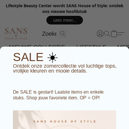
Lifestyle Beauty Center wordt SANS House of Style: ontdek
ons nieuwe hoofdstuk
Lees meer…
NIEUWE COLLECTIE
LIFESTYLE
ME
☀️
SALE
Ontdek onze zomercollectie vol luchtige tops,
vrolijke kleuren en mooie details.
De SALE is gestart! Laatste items en enkele
stuks. Shop jouw favoriete item. OP = OP!