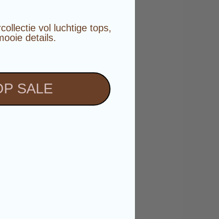
️
llectie vol luchtige tops,
mooie details.
P SALE