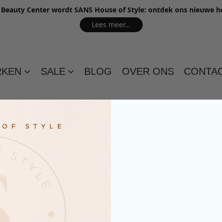
e Beauty Center wordt SANS House of Style: ontdek ons nieuwe 
Lees meer…
RKEN
SALE
BLOG
OVER ONS
CONTA