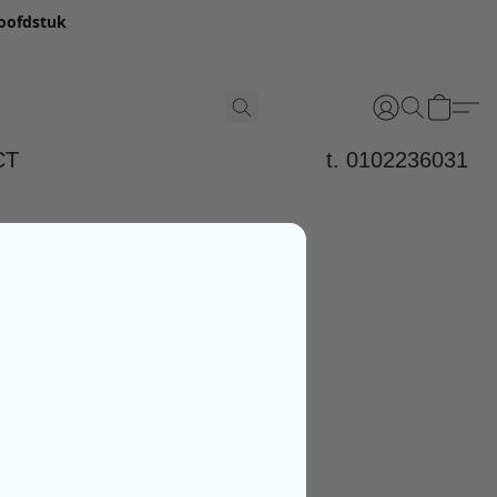
hoofdstuk
CT
t. 0102236031