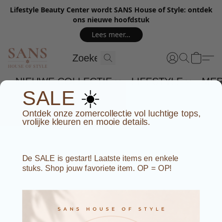
Lifestyle Beauty Center wordt SANS House of Style: ontdek
ons nieuwe hoofdstuk
Lees meer…
NIEUWE COLLECTIE
LIFESTYLE
ME
☀️
SALE
Ontdek onze zomercollectie vol luchtige tops,
vrolijke kleuren en mooie details.
De SALE is gestart! Laatste items en enkele
stuks. Shop jouw favoriete item. OP = OP!