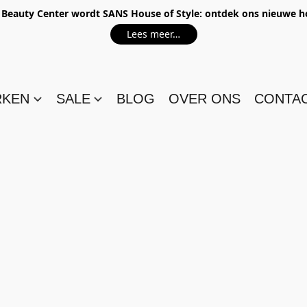
e Beauty Center wordt SANS House of Style: ontdek ons nieuwe 
Lees meer…
RKEN
SALE
BLOG
OVER ONS
CONTA