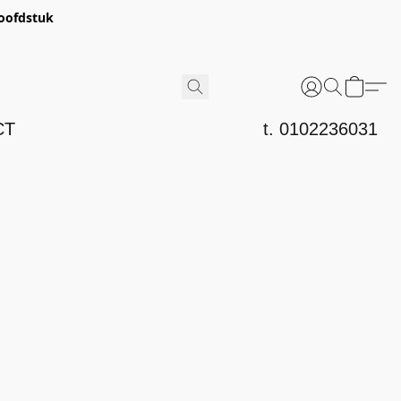
hoofdstuk
CT
t. 0102236031