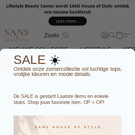
Lifestyle Beauty Center wordt SANS House of Style: ontdek
ons nieuwe hoofdstuk
Lees meer…
NIEUWE COLLECTIE
LIFESTYLE
ME
☀️
SALE
Ontdek onze zomercollectie vol luchtige tops,
vrolijke kleuren en mooie details.
De SALE is gestart! Laatste items en enkele
stuks. Shop jouw favoriete item. OP = OP!