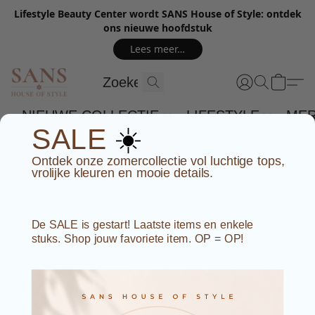
Lifestyle Beauty Center wordt SANS House of Style: ontdek
ons nieuwe hoofdstuk
Lees meer…
NIEUWE COLLECTIE
LIFESTYLE
ME
☀️
SALE
Ontdek onze zomercollectie vol luchtige tops,
vrolijke kleuren en mooie details.
De SALE is gestart! Laatste items en enkele
stuks. Shop jouw favoriete item. OP = OP!