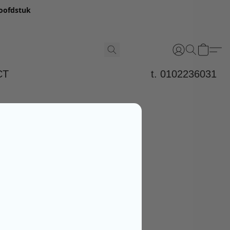
hoofdstuk
CT
t. 0102236031