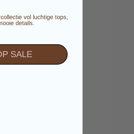
️
llectie vol luchtige tops,
mooie details.
P SALE