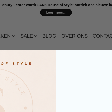
e Beauty Center wordt SANS House of Style: ontdek ons nieuwe 
Lees meer…
RKEN
SALE
BLOG
OVER ONS
CONTA