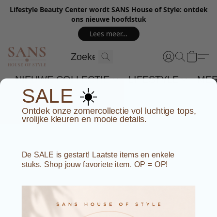
Lifestyle Beauty Center wordt SANS House of Style: ontdek
ons nieuwe hoofdstuk
Lees meer…
NIEUWE COLLECTIE
LIFESTYLE
ME
☀️
SALE
Ontdek onze zomercollectie vol luchtige tops,
vrolijke kleuren en mooie details.
De SALE is gestart! Laatste items en enkele
stuks. Shop jouw favoriete item. OP = OP!