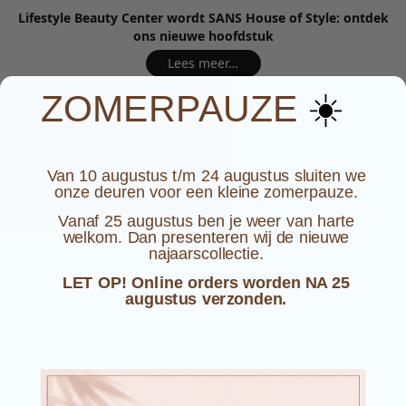
Lifestyle Beauty Center wordt SANS House of Style: ontdek
ons nieuwe hoofdstuk
Lees meer…
☀️
ZOMERPAUZE
NIEUWE COLLECTIE
LIFESTYLE
ME
Van 10 augustus t/m 24 augustus sluiten we
onze deuren voor een kleine zomerpauze.
Vanaf 25 augustus ben je weer van harte
welkom. Dan presenteren wij de nieuwe
najaarscollectie.
LET OP! Online orders worden NA 25
augustus verzonden.