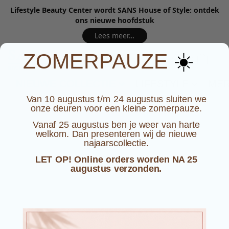
Lifestyle Beauty Center wordt SANS House of Style: ontdek
ons nieuwe hoofdstuk
Lees meer…
☀️
ZOMERPAUZE
NIEUWE COLLECTIE
LIFESTYLE
ME
Van 10 augustus t/m 24 augustus sluiten we
onze deuren voor een kleine zomerpauze.
Vanaf 25 augustus ben je weer van harte
welkom. Dan presenteren wij de nieuwe
najaarscollectie.
LET OP! Online orders worden NA 25
augustus verzonden.