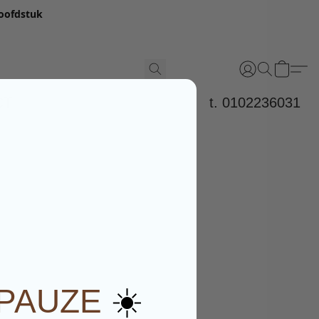
hoofdstuk
CT
t. 0102236031
☀️
PAUZE