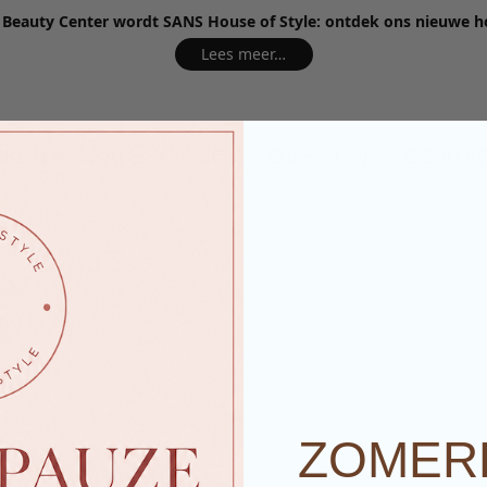
e Beauty Center wordt SANS House of Style: ontdek ons nieuwe 
Lees meer…
RKEN
SALE
BLOG
OVER ONS
CONTA
ZOMER