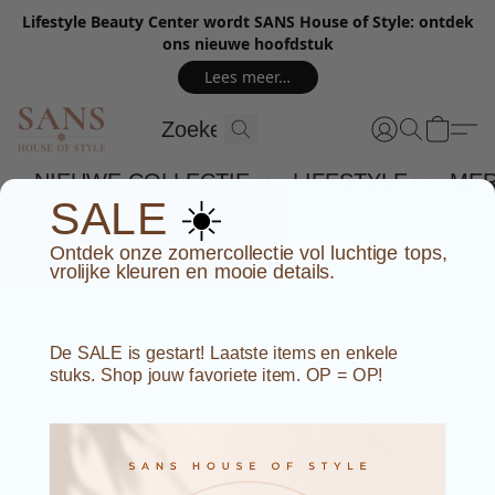
Lifestyle Beauty Center wordt SANS House of Style: ontdek
ons nieuwe hoofdstuk
Lees meer…
NIEUWE COLLECTIE
LIFESTYLE
ME
☀️
SALE
Ontdek onze zomercollectie vol luchtige tops,
vrolijke kleuren en mooie details.
De SALE is gestart! Laatste items en enkele
stuks. Shop jouw favoriete item. OP = OP!