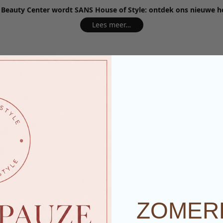
e Beauty Center wordt SANS House of Style: ontdek ons nieuwe 
Lees meer…
RKEN
SALE
BLOG
OVER ONS
CONTA
ZOMER