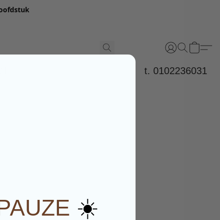
hoofdstuk
CT
t. 0102236031
☀️
PAUZE