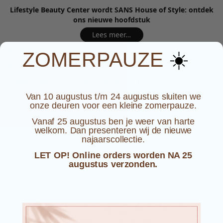
Lifestyle Beauty Center wordt SANS House of Style: ontdek
ons nieuwe hoofdstuk
Lees meer…
☀️
ZOMERPAUZE
NIEUWE COLLECTIE
LIFESTYLE
ME
Van 10 augustus t/m 24 augustus sluiten we
onze deuren voor een kleine zomerpauze.
Vanaf 25 augustus ben je weer van harte
welkom. Dan presenteren wij de nieuwe
najaarscollectie.
LET OP! Online orders worden NA 25
augustus verzonden.