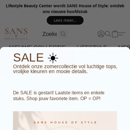
Lifestyle Beauty Center wordt SANS House of Style: ontdek
ons nieuwe hoofdstuk
Lees meer…
NIEUWE COLLECTIE
LIFESTYLE
ME
☀️
SALE
Ontdek onze zomercollectie vol luchtige tops,
vrolijke kleuren en mooie details.
De SALE is gestart! Laatste items en enkele
stuks. Shop jouw favoriete item. OP = OP!