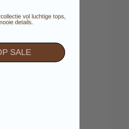
️
llectie vol luchtige tops,
mooie details.
P SALE