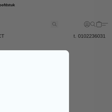
hoofdstuk
CT
t. 0102236031