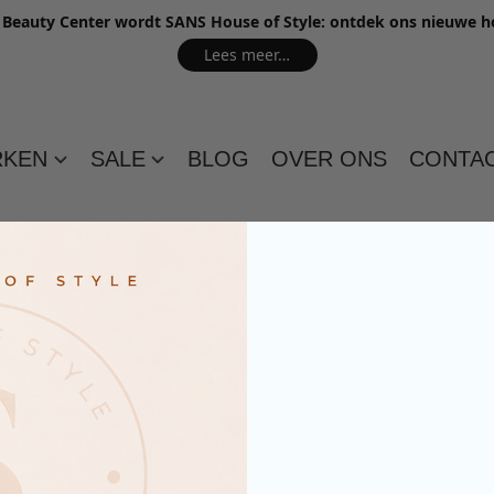
e Beauty Center wordt SANS House of Style: ontdek ons nieuwe 
Lees meer…
RKEN
SALE
BLOG
OVER ONS
CONTA