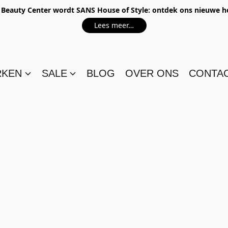
e Beauty Center wordt SANS House of Style: ontdek ons nieuwe 
Lees meer…
RKEN
SALE
BLOG
OVER ONS
CONTA