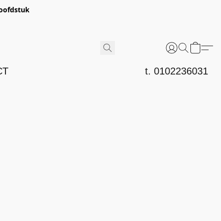
hoofdstuk
CT
t. 0102236031