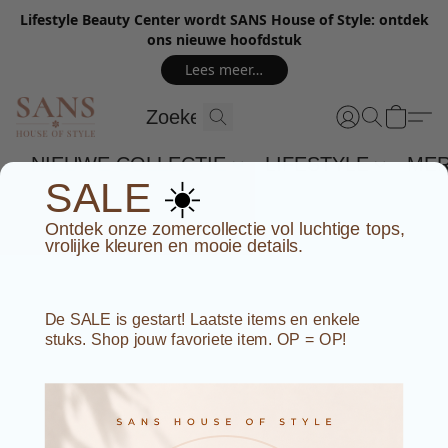
Lifestyle Beauty Center wordt SANS House of Style: ontdek
ons nieuwe hoofdstuk
Lees meer…
NIEUWE COLLECTIE
LIFESTYLE
ME
☀️
SALE
Ontdek onze zomercollectie vol luchtige tops,
vrolijke kleuren en mooie details.
De SALE is gestart! Laatste items en enkele
stuks. Shop jouw favoriete item. OP = OP!