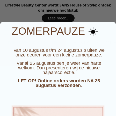
Lifestyle Beauty Center wordt SANS House of Style: ontdek
ons nieuwe hoofdstuk
Lees meer…
☀️
ZOMERPAUZE
NIEUWE COLLECTIE
LIFESTYLE
ME
Van 10 augustus t/m 24 augustus sluiten we
onze deuren voor een kleine zomerpauze.
Vanaf 25 augustus ben je weer van harte
welkom. Dan presenteren wij de nieuwe
najaarscollectie.
LET OP! Online orders worden NA 25
augustus verzonden.