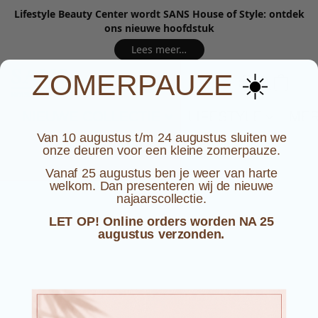
Lifestyle Beauty Center wordt SANS House of Style: ontdek
ons nieuwe hoofdstuk
Lees meer…
☀️
ZOMERPAUZE
NIEUWE COLLECTIE
LIFESTYLE
ME
Van 10 augustus t/m 24 augustus sluiten we
onze deuren voor een kleine zomerpauze.
Vanaf 25 augustus ben je weer van harte
welkom. Dan presenteren wij de nieuwe
najaarscollectie.
LET OP! Online orders worden NA 25
augustus verzonden.