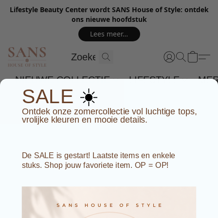
Lifestyle Beauty Center wordt SANS House of Style: ontdek
ons nieuwe hoofdstuk
Lees meer…
NIEUWE COLLECTIE
LIFESTYLE
ME
☀️
SALE
Ontdek onze zomercollectie vol luchtige tops,
vrolijke kleuren en mooie details.
De SALE is gestart! Laatste items en enkele
stuks. Shop jouw favoriete item. OP = OP!