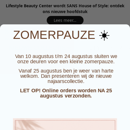
Lifestyle Beauty Center wordt SANS House of Style: ontdek
ons nieuwe hoofdstuk
Lees meer…
☀️
ZOMERPAUZE
NIEUWE COLLECTIE
LIFESTYLE
ME
Van 10 augustus t/m 24 augustus sluiten we
onze deuren voor een kleine zomerpauze.
Vanaf 25 augustus ben je weer van harte
welkom. Dan presenteren wij de nieuwe
najaarscollectie.
LET OP! Online orders worden NA 25
augustus verzonden.