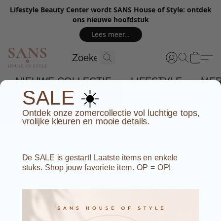
Lifestyle Beauty Center wordt SANS House of Style: ontdek
ons nieuwe hoofdstuk
Lees meer…
NIEUWE COLLECTIE
LIFESTYLE
ME
☀️
SALE
Ontdek onze zomercollectie vol luchtige tops,
vrolijke kleuren en mooie details.
De SALE is gestart! Laatste items en enkele
stuks. Shop jouw favoriete item. OP = OP!