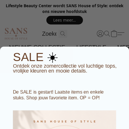
Lifestyle Beauty Center wordt SANS House of Style: ontdek
ons nieuwe hoofdstuk
Lees meer…
NIEUWE COLLECTIE
LIFESTYLE
ME
☀️
SALE
Ontdek onze zomercollectie vol luchtige tops,
vrolijke kleuren en mooie details.
De SALE is gestart! Laatste items en enkele
stuks. Shop jouw favoriete item. OP = OP!