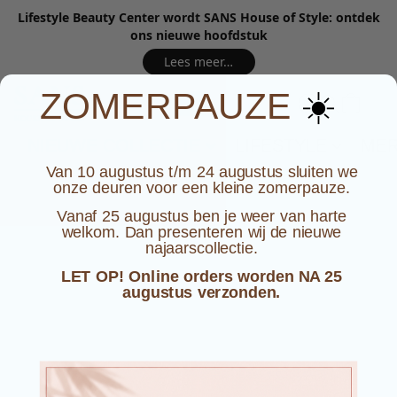
Lifestyle Beauty Center wordt SANS House of Style: ontdek
ons nieuwe hoofdstuk
Lees meer…
☀️
ZOMERPAUZE
NIEUWE COLLECTIE
LIFESTYLE
ME
Van 10 augustus t/m 24 augustus sluiten we
onze deuren voor een kleine zomerpauze.
Vanaf 25 augustus ben je weer van harte
welkom. Dan presenteren wij de nieuwe
najaarscollectie.
LET OP! Online orders worden NA 25
augustus verzonden.