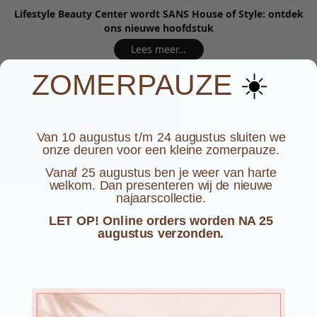
Lifestyle Beauty Center wordt SANS House of Style: ontdek
ons nieuwe hoofdstuk
Lees meer…
☀️
ZOMERPAUZE
NIEUWE COLLECTIE
LIFESTYLE
ME
Van 10 augustus t/m 24 augustus sluiten we
onze deuren voor een kleine zomerpauze.
Vanaf 25 augustus ben je weer van harte
welkom. Dan presenteren wij de nieuwe
najaarscollectie.
LET OP! Online orders worden NA 25
augustus verzonden.