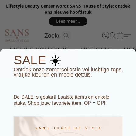
Lifestyle Beauty Center wordt SANS House of Style: ontdek
ons nieuwe hoofdstuk
Lees meer…
NIEUWE COLLECTIE
LIFESTYLE
ME
☀️
SALE
Ontdek onze zomercollectie vol luchtige tops,
vrolijke kleuren en mooie details.
De SALE is gestart! Laatste items en enkele
stuks. Shop jouw favoriete item. OP = OP!