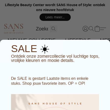
Lifestyle Beauty Center wordt SANS House of Style: ontdek
ons nieuwe hoofdstuk
Lees meer…
NIEUWE COLLECTIE
LIFESTYLE
ME
☀️
SALE
Ontdek onze zomercollectie vol luchtige tops,
vrolijke kleuren en mooie details.
De SALE is gestart! Laatste items en enkele
stuks. Shop jouw favoriete item. OP = OP!