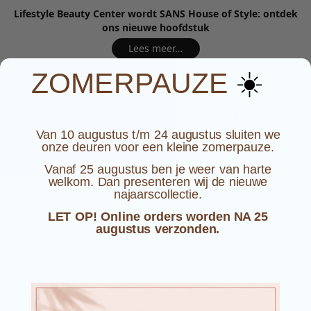
Lifestyle Beauty Center wordt SANS House of Style: ontdek
ons nieuwe hoofdstuk
Lees meer…
☀️
ZOMERPAUZE
NIEUWE COLLECTIE
LIFESTYLE
ME
Van 10 augustus t/m 24 augustus sluiten we
onze deuren voor een kleine zomerpauze.
Vanaf 25 augustus ben je weer van harte
welkom. Dan presenteren wij de nieuwe
najaarscollectie.
LET OP! Online orders worden NA 25
augustus verzonden.