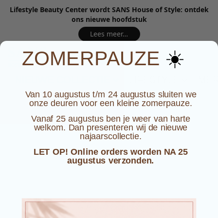
Lifestyle Beauty Center wordt SANS House of Style: ontdek
ons nieuwe hoofdstuk
Lees meer…
☀️
ZOMERPAUZE
NIEUWE COLLECTIE
LIFESTYLE
ME
Van 10 augustus t/m 24 augustus sluiten we
onze deuren voor een kleine zomerpauze.
Vanaf 25 augustus ben je weer van harte
welkom. Dan presenteren wij de nieuwe
najaarscollectie.
LET OP! Online orders worden NA 25
augustus verzonden.