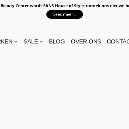
e Beauty Center wordt SANS House of Style: ontdek ons nieuwe 
Lees meer…
RKEN
SALE
BLOG
OVER ONS
CONTA