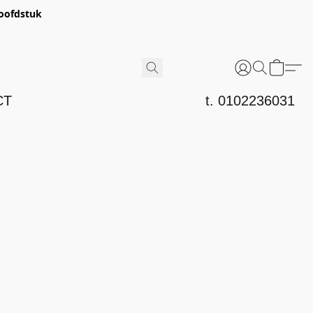
hoofdstuk
CT
t. 0102236031