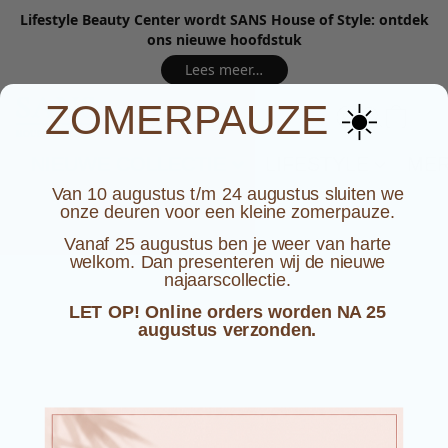
Lifestyle Beauty Center wordt SANS House of Style: ontdek
ons nieuwe hoofdstuk
Lees meer…
☀️
ZOMERPAUZE
NIEUWE COLLECTIE
LIFESTYLE
ME
Van 10 augustus t/m 24 augustus sluiten we
onze deuren voor een kleine zomerpauze.
Vanaf 25 augustus ben je weer van harte
welkom. Dan presenteren wij de nieuwe
najaarscollectie.
LET OP! Online orders worden NA 25
augustus verzonden.