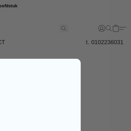
hoofdstuk
CT
t. 0102236031