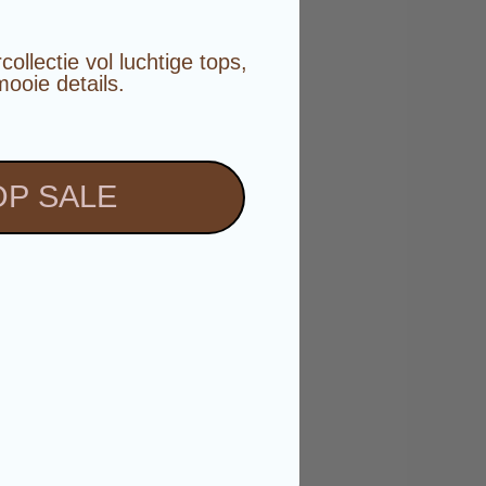
️
llectie vol luchtige tops,
mooie details.
P SALE