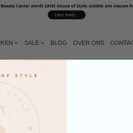
e Beauty Center wordt SANS House of Style: ontdek ons nieuwe 
Lees meer…
RKEN
SALE
BLOG
OVER ONS
CONTA