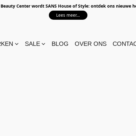
e Beauty Center wordt SANS House of Style: ontdek ons nieuwe 
Lees meer…
RKEN
SALE
BLOG
OVER ONS
CONTA