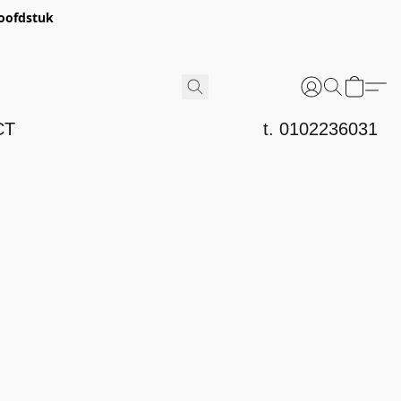
hoofdstuk
CT
t. 0102236031