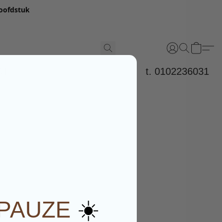
hoofdstuk
CT
t. 0102236031
☀️
PAUZE