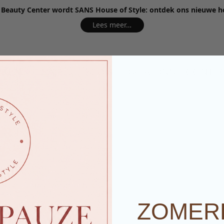
e Beauty Center wordt SANS House of Style: ontdek ons nieuwe 
Lees meer…
RKEN
SALE
BLOG
OVER ONS
CONTA
ZOMER