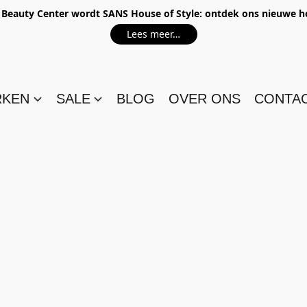
e Beauty Center wordt SANS House of Style: ontdek ons nieuwe 
Lees meer…
RKEN
SALE
BLOG
OVER ONS
CONTA