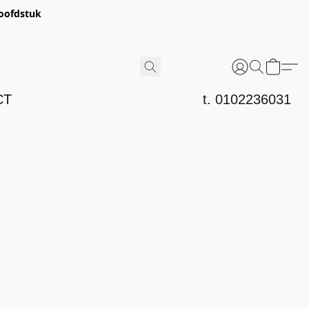
hoofdstuk
CT
t. 0102236031