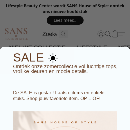
Lifestyle Beauty Center wordt SANS House of Style: ontdek
ons nieuwe hoofdstuk
Lees meer…
NIEUWE COLLECTIE
LIFESTYLE
ME
☀️
SALE
Ontdek onze zomercollectie vol luchtige tops,
vrolijke kleuren en mooie details.
De SALE is gestart! Laatste items en enkele
stuks. Shop jouw favoriete item. OP = OP!