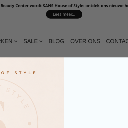
e Beauty Center wordt SANS House of Style: ontdek ons nieuwe 
Lees meer…
RKEN
SALE
BLOG
OVER ONS
CONTA