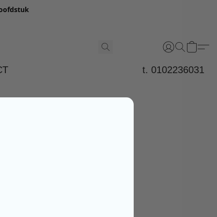
hoofdstuk
CT
t. 0102236031