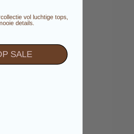
️
llectie vol luchtige tops,
mooie details.
P SALE