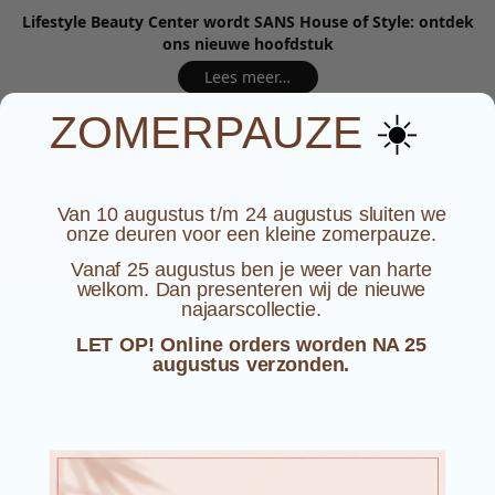
Lifestyle Beauty Center wordt SANS House of Style: ontdek
ons nieuwe hoofdstuk
Lees meer…
☀️
ZOMERPAUZE
NIEUWE COLLECTIE
LIFESTYLE
ME
Van 10 augustus t/m 24 augustus sluiten we
onze deuren voor een kleine zomerpauze.
Vanaf 25 augustus ben je weer van harte
welkom. Dan presenteren wij de nieuwe
najaarscollectie.
LET OP! Online orders worden NA 25
augustus verzonden.