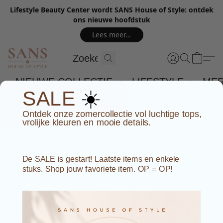
Lifestyle Beauty Center wordt SANS House of Style: ontdek
ons nieuwe hoofdstuk
Lees meer…
NIEUWE COLLECTIE
LIFESTYLE
ME
☀️
SALE
Ontdek onze zomercollectie vol luchtige tops,
vrolijke kleuren en mooie details.
De SALE is gestart! Laatste items en enkele
stuks. Shop jouw favoriete item. OP = OP!