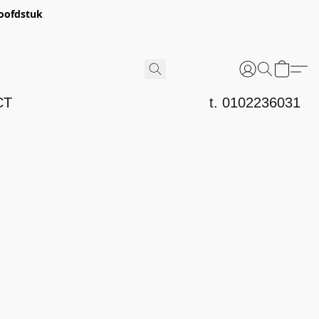
hoofdstuk
CT
t. 0102236031