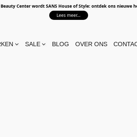
e Beauty Center wordt SANS House of Style: ontdek ons nieuwe 
Lees meer…
RKEN
SALE
BLOG
OVER ONS
CONTA